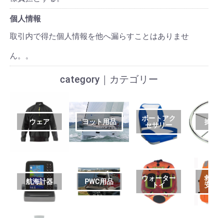
個人情報
取引内で得た個人情報を他へ漏らすことはありませ
ん。。
category｜カテゴリー
ボートアク
ウェア
ヨット用品
操
セサリー
ウォーター
救
航海計器
PWC用品
トイ
安