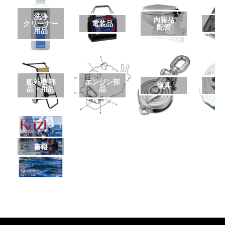
洗浄
内装品
クリーナー
電装品
艤
配管
用品
船外機 部
エンジン部
漁具
品・用品
品
書籍