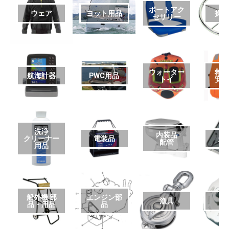
ボートアク
ウェア
ヨット用品
操
セサリー
ウォーター
救
航海計器
PWC用品
トイ
安
洗浄
内装品
クリーナー
電装品
艤
配管
用品
船外機 部
エンジン部
漁具
品・用品
品