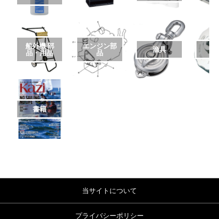
船外機 部
エンジン部
漁具
品・用品
品
書籍
当サイトについて
プライバシーポリシー