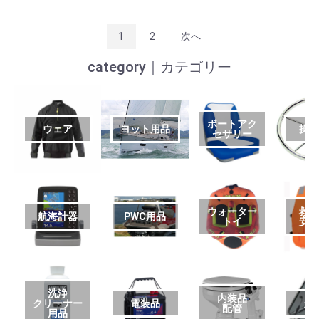
1
2
次へ
category｜カテゴリー
ボートアク
ウェア
ヨット用品
操
セサリー
ウォーター
救
航海計器
PWC用品
トイ
安
洗浄
内装品
クリーナー
電装品
艤
配管
用品