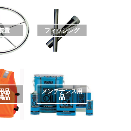
装置
フィッシング
用品
メンテナンス用
備品
品