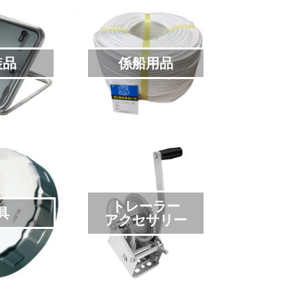
装品
係船用品
トレーラー
具
アクセサリー