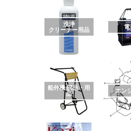
洗浄
電
クリーナー用品
船外機 部品・用
エン
品