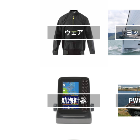
ウェア
ヨッ
航海計器
PW