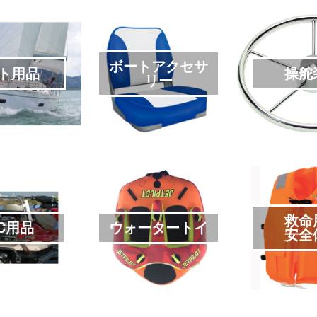
ボートアクセサ
ト用品
操舵
リー
救命
C用品
ウォータートイ
安全