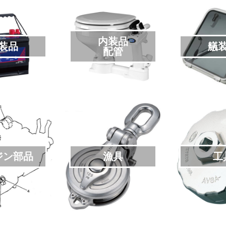
内装品
装品
艤
配管
ジン部品
漁具
工