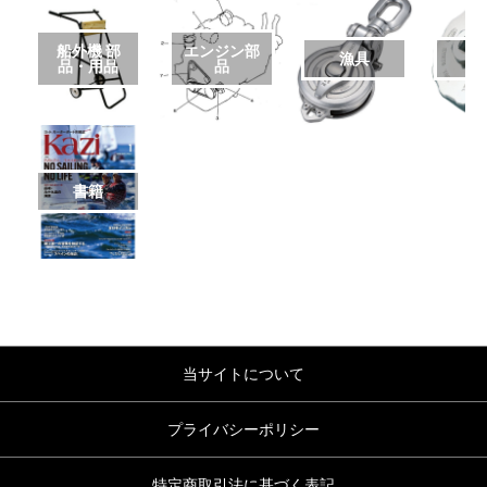
船外機 部
エンジン部
漁具
品・用品
品
書籍
当サイトについて
プライバシーポリシー
特定商取引法に基づく表記