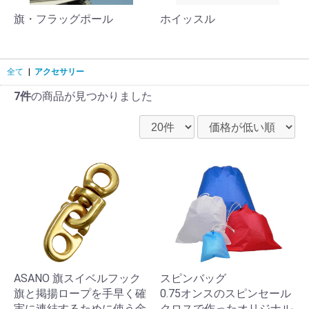
旗・フラッグポール
ホイッスル
全て
|
アクセサリー
7件
の商品が見つかりました
ASANO 旗スイベルフック
スピンバッグ
旗と掲揚ロープを手早く確
0.75オンスのスピンセール
実に連結するために使う金
クロスで作ったオリジナル