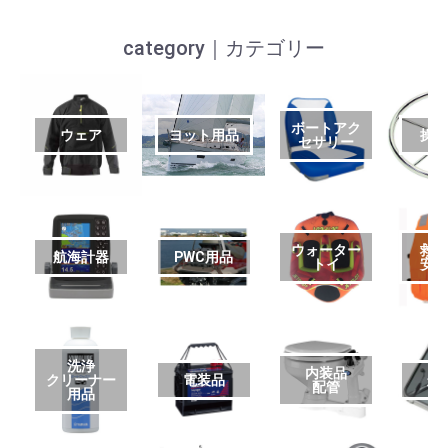
category｜カテゴリー
ボートアク
ウェア
ヨット用品
操
セサリー
ウォーター
救
航海計器
PWC用品
トイ
安
洗浄
内装品
クリーナー
電装品
艤
配管
用品