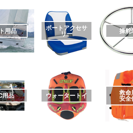
ボートアクセサ
ト用品
操舵
リー
救命
C用品
ウォータートイ
安全