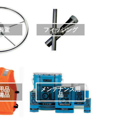
装置
フィッシング
用品
メンテナンス用
備品
品