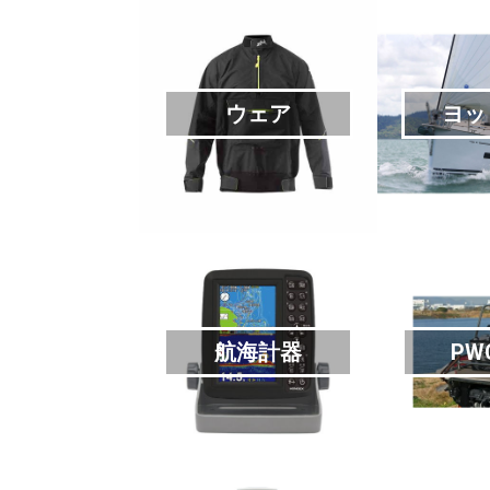
ウェア
ヨッ
航海計器
PW