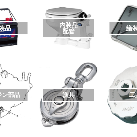
内装品
装品
艤
配管
ジン部品
漁具
工