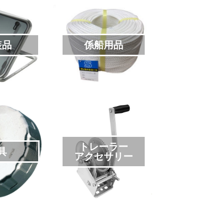
装品
係船用品
トレーラー
具
アクセサリー