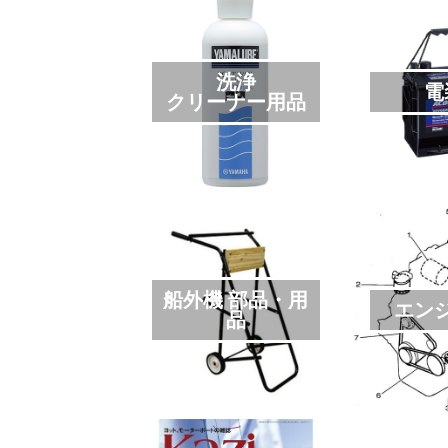
洗浄
電
クリーナー用品
船外機 部品・用
エン
品