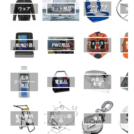
ボートアク
ウェア
ヨット用品
操
セサリー
ウォーター
救
航海計器
PWC用品
トイ
安
洗浄
内装品
クリーナー
電装品
艤
配管
用品
船外機 部
エンジン部
漁具
品・用品
品