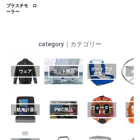
プラスチモ ロ
ーラー
category｜カテゴリー
ボートアク
ウェア
ヨット用品
操
セサリー
ウォーター
救
航海計器
PWC用品
トイ
安