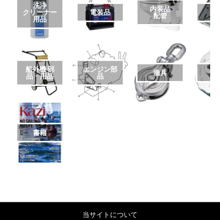
洗浄
内装品
クリーナー
電装品
艤
配管
用品
船外機 部
エンジン部
漁具
品・用品
品
書籍
当サイトについて