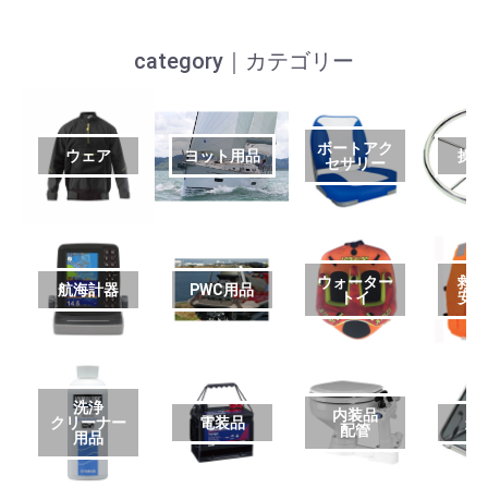
category｜カテゴリー
ボートアク
ウェア
ヨット用品
操
セサリー
ウォーター
救
航海計器
PWC用品
トイ
安
洗浄
内装品
クリーナー
電装品
艤
配管
用品