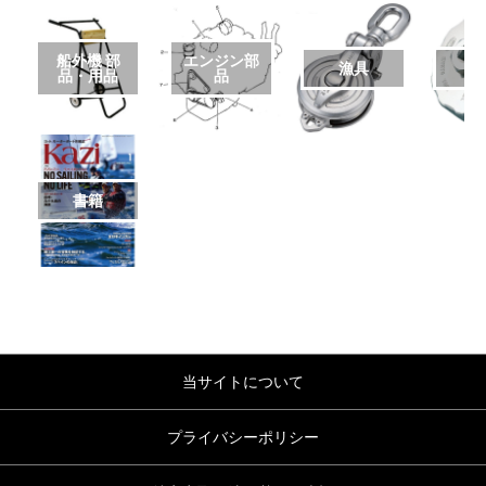
船外機 部
エンジン部
漁具
品・用品
品
書籍
当サイトについて
プライバシーポリシー