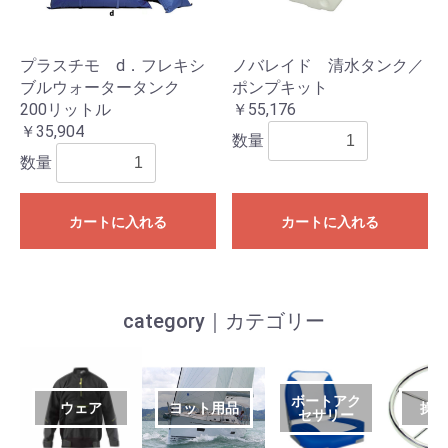
プラスチモ d．フレキシ
ノバレイド 清水タンク／
ブルウォータータンク
ポンプキット
200リットル
￥55,176
￥35,904
数量
数量
カートに入れる
カートに入れる
category｜カテゴリー
ボートアク
ウェア
ヨット用品
操
セサリー