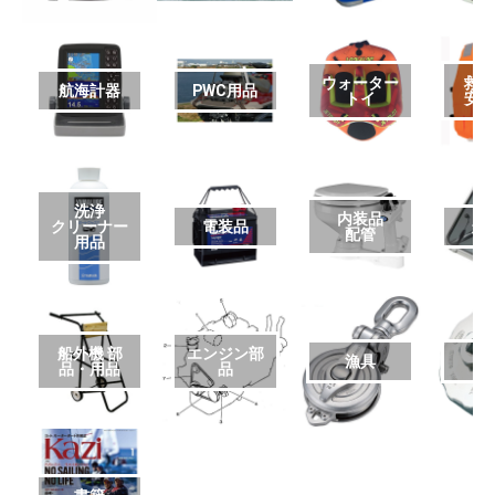
ウォーター
救
航海計器
PWC用品
トイ
安
洗浄
内装品
クリーナー
電装品
艤
配管
用品
船外機 部
エンジン部
漁具
品・用品
品