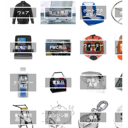
ボートアク
ウェア
ヨット用品
操
セサリー
ウォーター
救
航海計器
PWC用品
トイ
安
洗浄
内装品
クリーナー
電装品
艤
配管
用品
船外機 部
エンジン部
漁具
品・用品
品