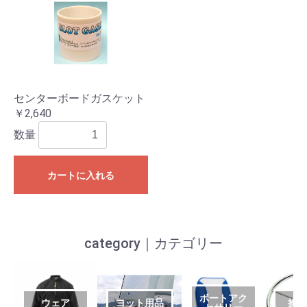
センターボードガスケット
￥2,640
数量
カートに入れる
category｜カテゴリー
ボートアク
ウェア
ヨット用品
操