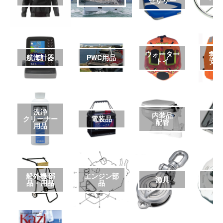
セサリー
ウォーター
救
航海計器
PWC用品
トイ
安
洗浄
内装品
クリーナー
電装品
艤
配管
用品
船外機 部
エンジン部
漁具
品・用品
品