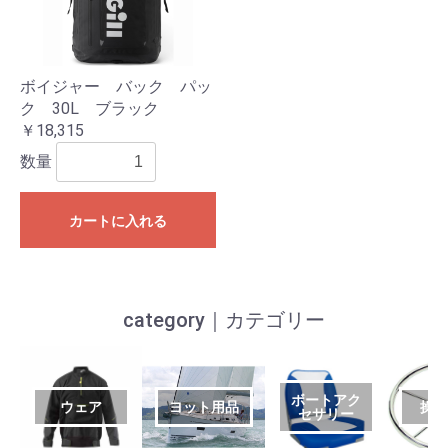
ボイジャー バック パッ
ク 30L ブラック
￥18,315
数量
カートに入れる
category｜カテゴリー
ボートアク
ウェア
ヨット用品
操
セサリー