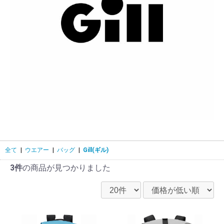
全て
|
ウエアー
|
バッグ
|
Gill(ギル)
3件
の商品が見つかりました