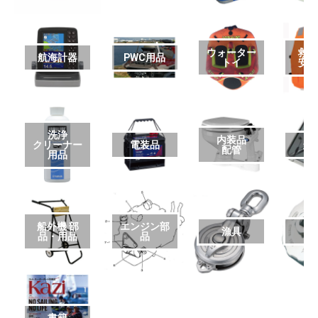
ウォーター
救
航海計器
PWC用品
トイ
安
洗浄
内装品
クリーナー
電装品
艤
配管
用品
船外機 部
エンジン部
漁具
品・用品
品