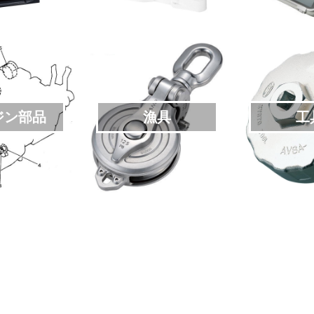
ジン部品
漁具
工