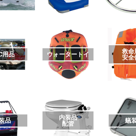
救命
C用品
ウォータートイ
安全
内装品
装品
艤
配管