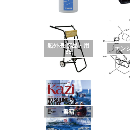
船外機 部品・用
エン
品
書籍