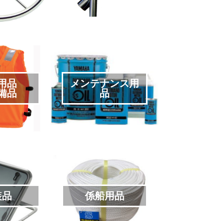
用品
メンテナンス用
備品
品
装品
係船用品