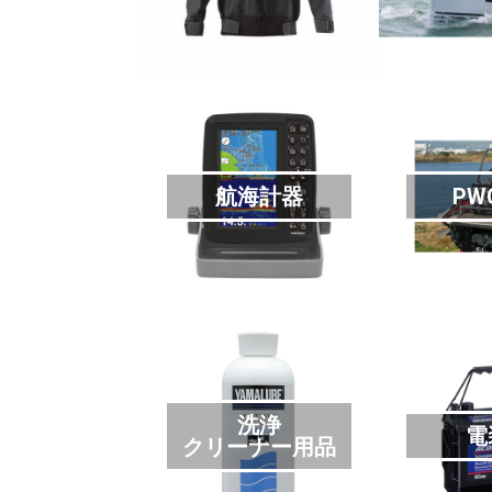
航海計器
PW
洗浄
電
クリーナー用品