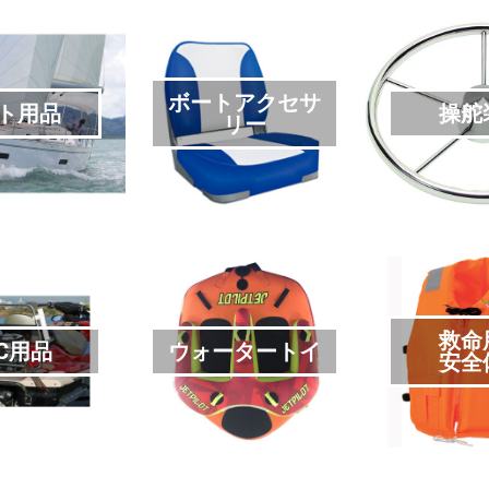
ボートアクセサ
ト用品
操舵
リー
救命
C用品
ウォータートイ
安全