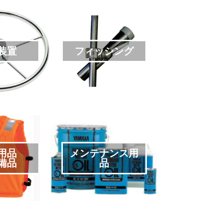
装置
フィッシング
用品
メンテナンス用
備品
品