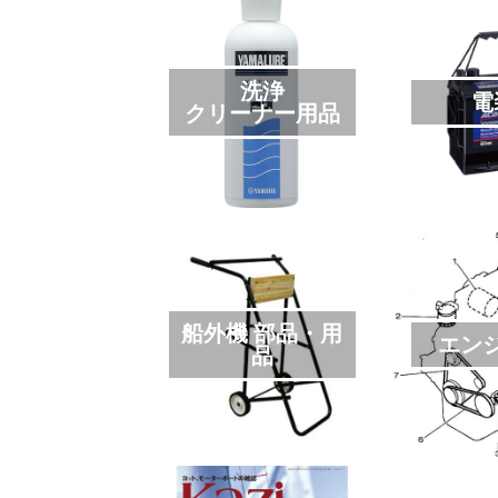
洗浄
電
クリーナー用品
船外機 部品・用
エン
品