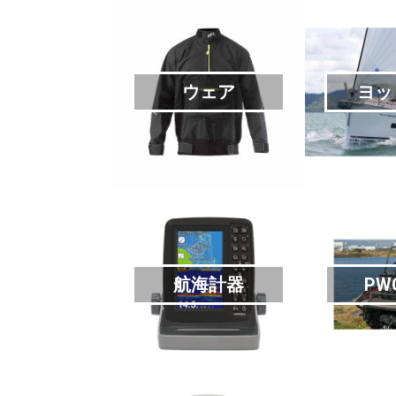
ウェア
ヨッ
航海計器
PW