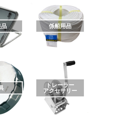
装品
係船用品
トレーラー
具
アクセサリー