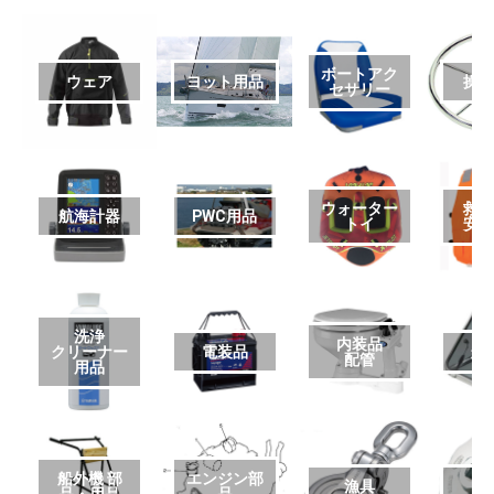
ボートアク
ウェア
ヨット用品
操
セサリー
ウォーター
救
航海計器
PWC用品
トイ
安
洗浄
内装品
クリーナー
電装品
艤
配管
用品
船外機 部
エンジン部
漁具
品・用品
品