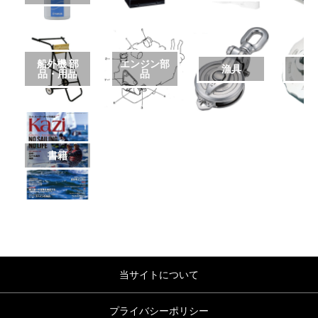
船外機 部
エンジン部
漁具
品・用品
品
書籍
当サイトについて
プライバシーポリシー