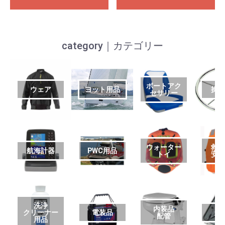
category｜カテゴリー
ボートアク
ウェア
ヨット用品
操
セサリー
ウォーター
救
航海計器
PWC用品
トイ
安
洗浄
内装品
クリーナー
電装品
艤
配管
用品