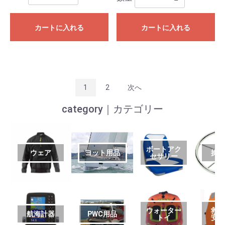
カートに入れる
カートに入れる
1
2
次へ
category｜カテゴリー
ボートアク
ウェア
ヨット用品
操
セサリー
ウォーター
救
航海計器
PWC用品
トイ
安