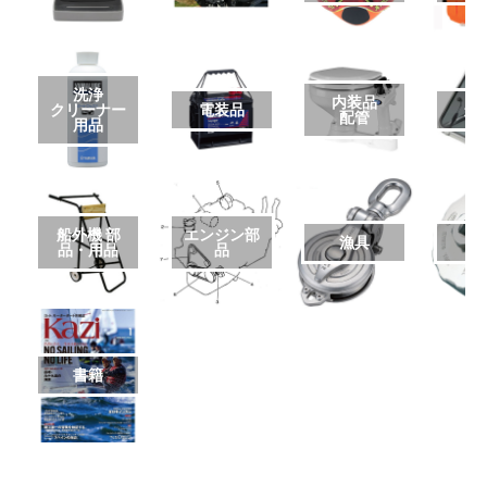
洗浄
内装品
クリーナー
電装品
艤
配管
用品
船外機 部
エンジン部
漁具
品・用品
品
書籍