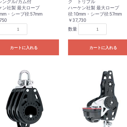
シングル/カム付
ク トリプル
ケン社製 最大ロープ
ハーケン社製 最大ロープ
0mm・シーブ径:57mm
径:10mm・シーブ径:57mm
750
￥37,730
数量
カートに入れる
カートに入れる