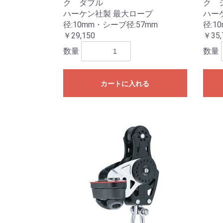
ク ダブル
ク 
ハーケン社製 最大ロープ
ハー
径:10mm・シーブ径:57mm
径:1
￥29,150
￥35,
数量
数量
カートに入れる