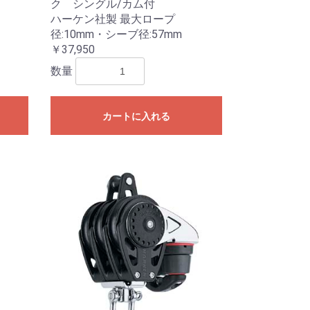
ク シングル/カム付
ハーケン社製 最大ロープ
径:10mm・シーブ径:57mm
￥37,950
数量
カートに入れる