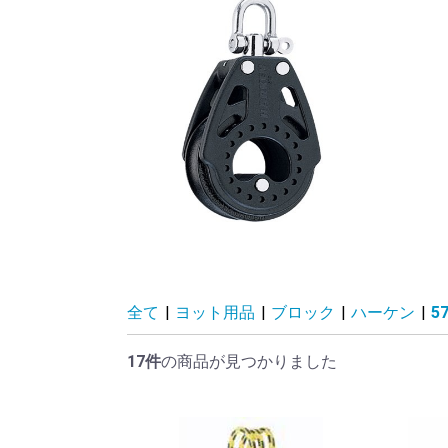
全て
|
ヨット用品
|
ブロック
|
ハーケン
|
5
17件
の商品が見つかりました