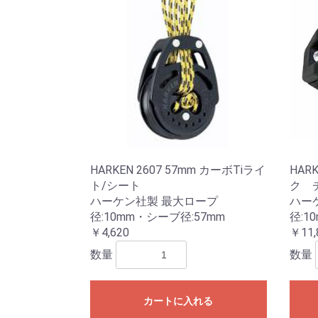
HARKEN 2607 57mm カーボTiライ
HAR
ト/シート
ク 
ハーケン社製 最大ロープ
ハー
径:10mm・シーブ径:57mm
径:1
￥4,620
￥11,
数量
数量
カートに入れる