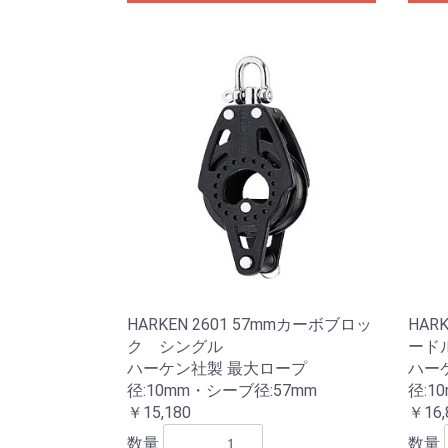
HARKEN 2601 57mmカーボブロッ
HAR
ク シングル
ード
ハーケン社製 最大ロープ
ハー
径:10mm・シーブ径:57mm
径:1
￥15,180
￥16,
数量
数量