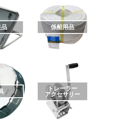
装品
係船用品
トレーラー
具
アクセサリー