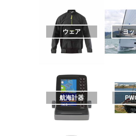
ウェア
ヨッ
航海計器
PW