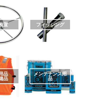
装置
フィッシング
用品
メンテナンス用
備品
品