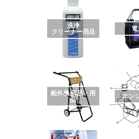
洗浄
電
クリーナー用品
船外機 部品・用
エン
品