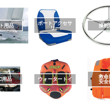
ボートアクセサ
ト用品
操舵
リー
救命
C用品
ウォータートイ
安全