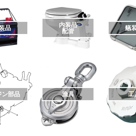
内装品
装品
艤
配管
ジン部品
漁具
工