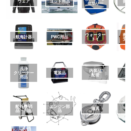
ウェア
ヨット用品
操
セサリー
ウォーター
救
航海計器
PWC用品
トイ
安
洗浄
内装品
クリーナー
電装品
艤
配管
用品
船外機 部
エンジン部
漁具
品・用品
品