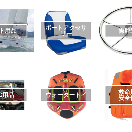
ボートアクセサ
ト用品
操舵
リー
救命
C用品
ウォータートイ
安全