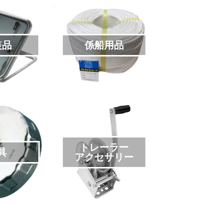
装品
係船用品
トレーラー
具
アクセサリー