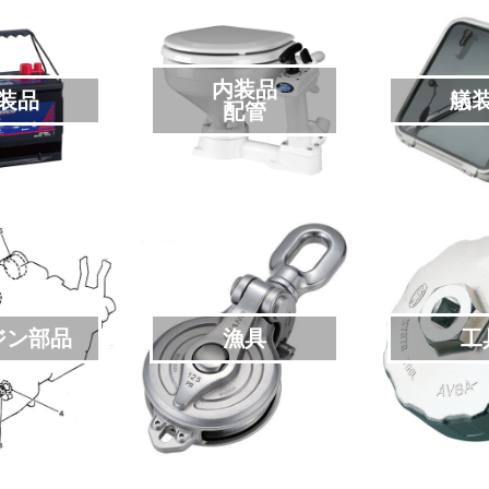
内装品
装品
艤
配管
ジン部品
漁具
工