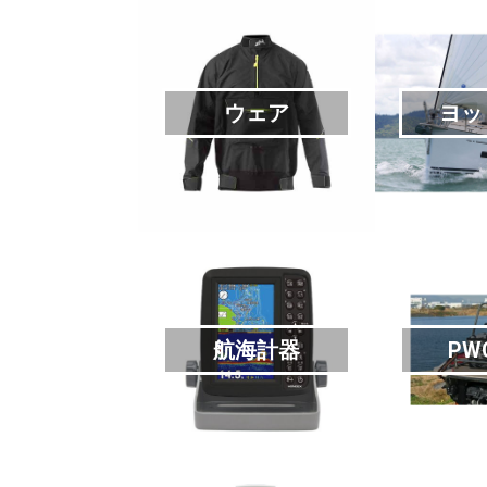
ウェア
ヨッ
航海計器
PW