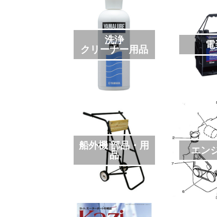
洗浄
電
クリーナー用品
船外機 部品・用
エン
品