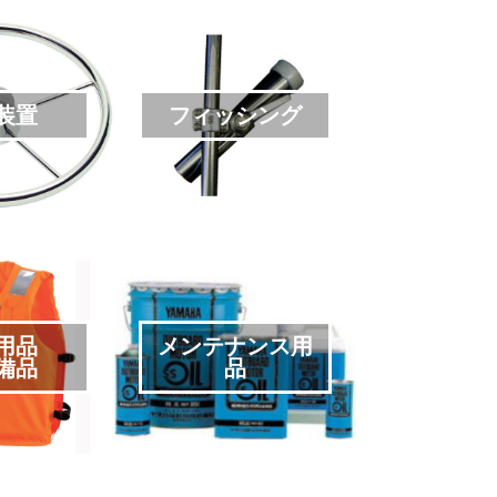
装置
フィッシング
用品
メンテナンス用
備品
品