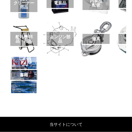
内装品
クリーナー
電装品
艤
配管
用品
船外機 部
エンジン部
漁具
品・用品
品
書籍
当サイトについて