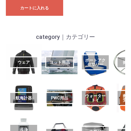
カートに入れる
category｜カテゴリー
ボートアク
ウェア
ヨット用品
操
セサリー
ウォーター
救
航海計器
PWC用品
トイ
安
洗浄