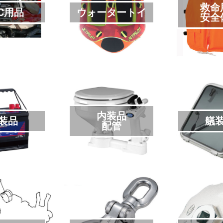
救命
C用品
ウォータートイ
安全
内装品
装品
艤
配管