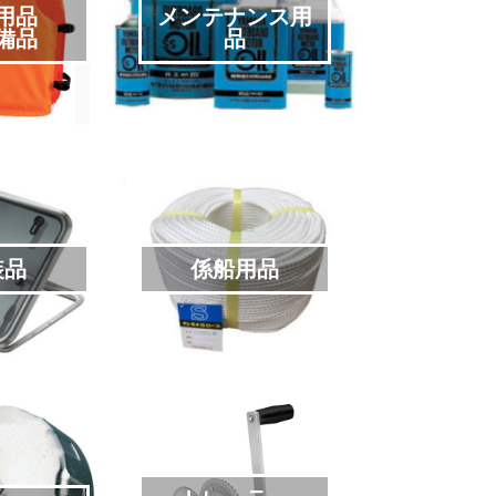
用品
メンテナンス用
備品
品
装品
係船用品