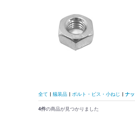
全て
|
艤装品
|
ボルト・ビス・小ねじ
|
ナッ
4件
の商品が見つかりました