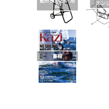
船外機 部品・用
エン
品
書籍