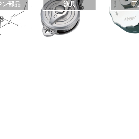
ジン部品
漁具
工