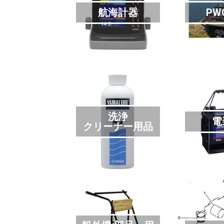
航海計器
PW
洗浄
電
クリーナー用品