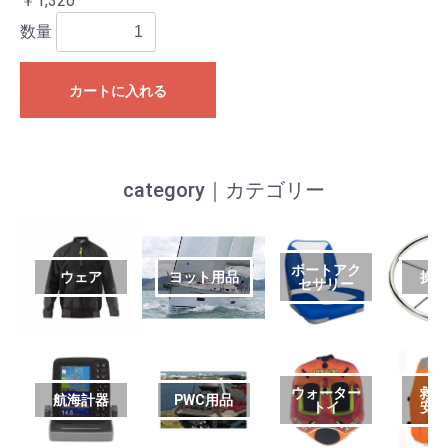
￥1,320
数量
カートに入れる
category｜カテゴリー
ボートアク
ウェア
ヨット用品
操
セサリー
ウォーター
救
航海計器
PWC用品
トイ
安