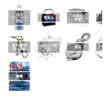
洗浄
内装品
クリーナー
電装品
艤
配管
用品
船外機 部
エンジン部
漁具
品・用品
品
書籍