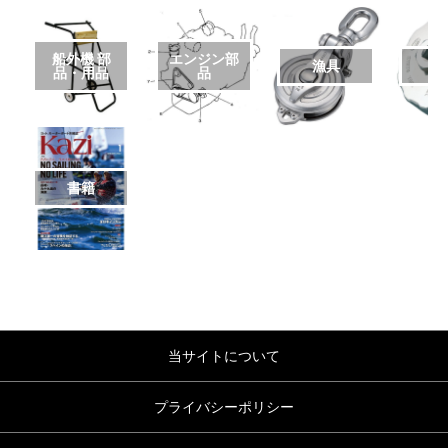
船外機 部
エンジン部
漁具
品・用品
品
書籍
当サイトについて
プライバシーポリシー