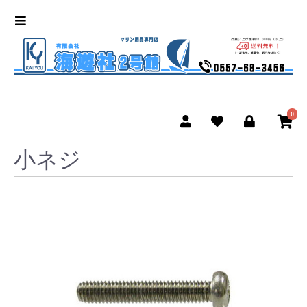
0
小ネジ