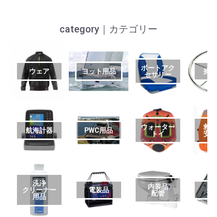
category｜カテゴリー
ボートアク
ウェア
ヨット用品
操
セサリー
ウォーター
救
航海計器
PWC用品
トイ
安
洗浄
内装品
クリーナー
電装品
艤
配管
用品