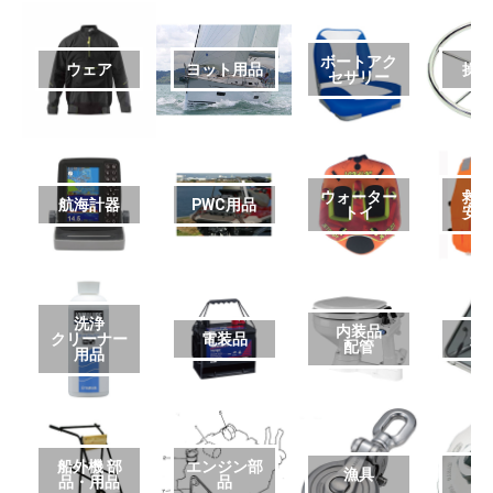
ボートアク
ウェア
ヨット用品
操
セサリー
ウォーター
救
航海計器
PWC用品
トイ
安
洗浄
内装品
クリーナー
電装品
艤
配管
用品
船外機 部
エンジン部
漁具
品・用品
品