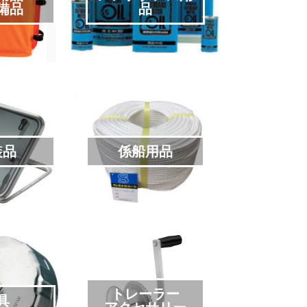
備品
品
装品
係船用品
トレーラー
具