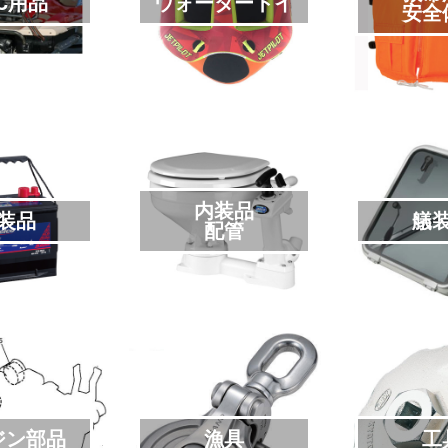
C用品
ウォータートイ
安全
内装品
装品
艤
配管
ジン部品
漁具
工