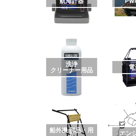
航海計器
PW
洗浄
電
クリーナー用品
船外機 部品・用
エン