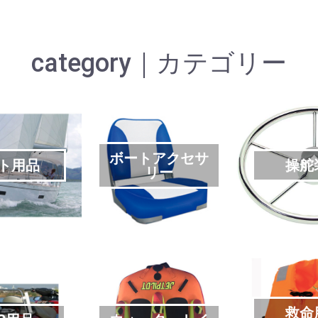
category｜カテゴリー
ボートアクセサ
ト用品
操舵
リー
救命