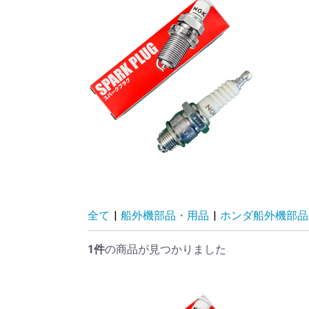
全て
|
船外機部品・用品
|
ホンダ船外機部品
1件
の商品が見つかりました