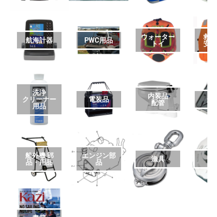
ウォーター
救
航海計器
PWC用品
トイ
安
洗浄
内装品
クリーナー
電装品
艤
配管
用品
船外機 部
エンジン部
漁具
品・用品
品