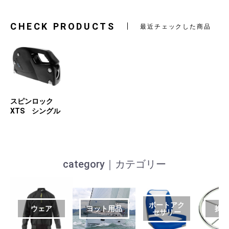
CHECK PRODUCTS
最近チェックした商品
スピンロック
XTS シングル
category｜カテゴリー
ボートアク
ウェア
ヨット用品
操
セサリー